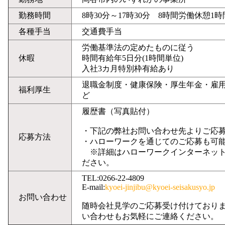
勤務時間
8時30分～17時30分 8時間労働休憩1時
各種手当
交通費手当
労働基準法の定めたものに従う
休暇
時間有給年5日分(1時間単位)
入社3カ月特別枠有給あり
退職金制度・健康保険・厚生年金・雇
福利厚生
ど
履歴書（写真貼付）
・下記の弊社お問い合わせ先よりご応
応募方法
・ハローワークを通じてのご応募も可
※詳細はハローワークインターネット
ださい。
TEL:0266-22-4809
E-mail:
kyoei-jinjibu@kyoei-seisakusyo.jp
お問い合わせ
随時会社見学のご応募受け付けており
い合わせもお気軽にご連絡ください。