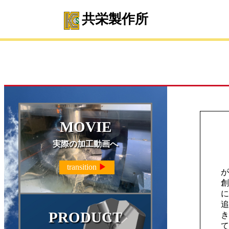
共栄製作所
MOVIE
実際の加工動画へ
社
transition
▶
が
創
に
追
PRODUCT
き
て