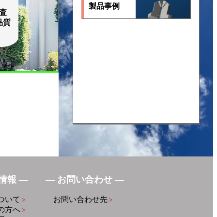
製品事例
査
品質
情報 ―
― お問い合わせ ―
ついて
お問い合わせ先
>
>
の方へ
>