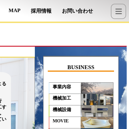
MAP
採用情報
お問い合わせ
BUSINESS
よる
事業内容
機械加工
行
工す
機械設備
。
てい
MOVIE