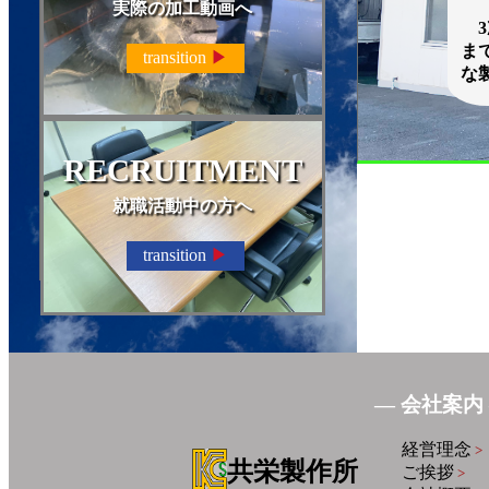
実際の加工動画へ
3
ま
transition
▶
な
RECRUITMENT
就職活動中の方へ
transition
▶
― 会社案内
経営理念
>
共栄製作所
ご挨拶
>