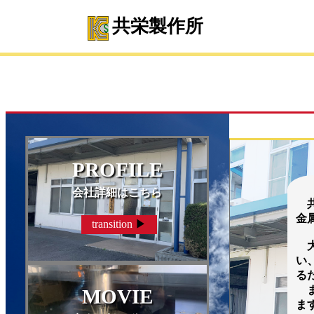
共栄製作所
PROFILE
会社詳細はこちら
共
金
transition
▶
大
い
る
ま
MOVIE
ま