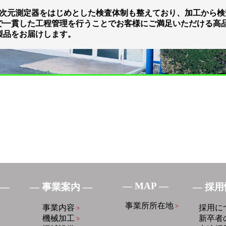
次元測定器をはじめとした検査体制も整えており、加工から検
で一貫した工程管理を行うことでお客様にご満足いただける高
製品をお届けします。
― MAP ―
 ―
― 事業案内 ―
― 採用
事業所所在地
>
事業内容
採用に
>
機械加工
新卒者
>